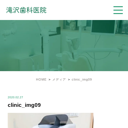
HOME
メディア
clinic_img09
2020.02.27
clinic_img09