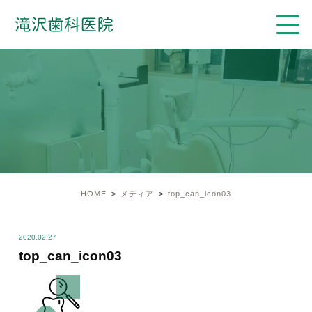
HOME
メディア
top_can_icon03
2020.02.27
top_can_icon03